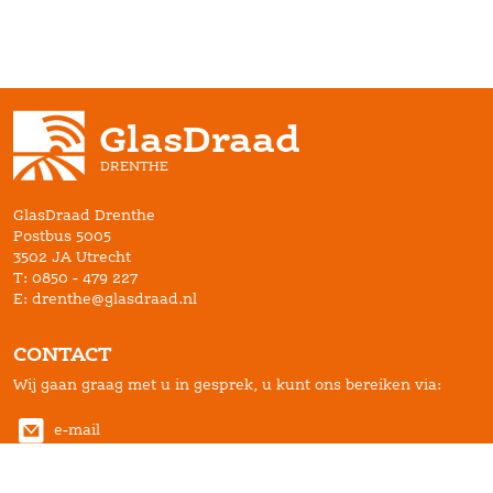
Glas
Draad
DRENTHE
 GlasDraad Drenthe
Postbus 5005
3502 JA Utrecht
T: 0850 - 479 227
E: drenthe@glasdraad.nl
CONTACT
Wij gaan graag met u in gesprek, u kunt ons bereiken via:
 e-mail
(Vergeet niet uw postcode en huisnummer in te vullen)
0850 - 479 227 