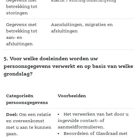
Gegevens met 
Klacht / storing omschrijving
betrekking tot 
toringen
Gegevens met 
Aansluitingen, migraties en 
betrekking tot 
afsluitingen
aan- en 
afsluitingen
5. Voor welke doeleinden worden uw 
persoonsgegevens verwerkt en op basis van welke 
 grondslag?
Categorieën 
Voorbeelden
persoonsgegeven
Doel:
Het verwerken van het door u 
 Om een relatie 
ingevulde contact- of 
en overeenkomst 
aanmeldformulieren.
met u aan te kunnen 
Beoordelen of Glasdraad met 
gaan.